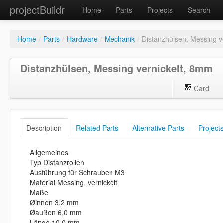
projectBuildr
Home
Parts
Projects
Search
Home
/
Parts
/
Hardware
/
Mechanik
/
Distanzhülsen, Messing v
Distanzhülsen, Messing vernickelt, 8mm
Card
Description
Related Parts
Alternative Parts
Project
Allgemeines
Typ Distanzrollen
Ausführung für Schrauben M3
Material Messing, vernickelt
Maße
Øinnen 3,2 mm
Øaußen 6,0 mm
Länge 10,0 mm