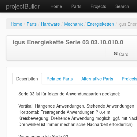
projectBuildr
Home
Parts
Projects
Search
Home
/
Parts
/
Hardware
/
Mechanik
/
Energieketten
/
igus Ener
igus Energiekette Serie 03 03.10.010.0
Card
Description
Related Parts
Alternative Parts
Project
Serie 03 ist für folgende Anwendungsarten geeignet:
Vertikal: Hängende Anwendungen, Stehende Anwendungen
Horizontal: Freitragende Anwendungen ? 0,4 m
Kreisbewegung: Drehende Anwendung möglich, ggf. mit Nach
Drehwinkel ist immer mechanische Nacharbeit erforderlich)
Wann nehme ich Serie 03