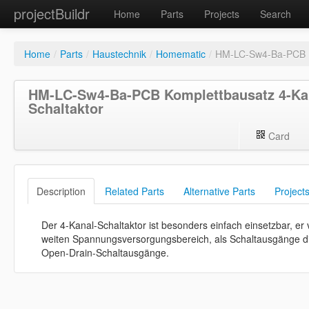
projectBuildr
Home
Parts
Projects
Search
Home
/
Parts
/
Haustechnik
/
Homematic
/
HM-LC-Sw4-Ba-PCB Ko
HM-LC-Sw4-Ba-PCB Komplettbausatz 4-Ka
Schaltaktor
Card
Description
Related Parts
Alternative Parts
Project
Der 4-Kanal-Schaltaktor ist besonders einfach einsetzbar, er 
weiten Spannungsversorgungsbereich, als Schaltausgänge di
Open-Drain-Schaltausgänge.