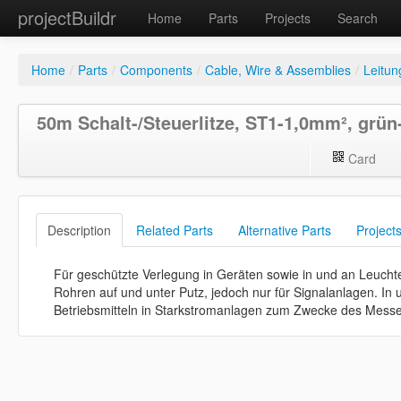
projectBuildr
Home
Parts
Projects
Search
Home
/
Parts
/
Components
/
Cable, Wire & Assemblies
/
Leitun
50m Schalt-/Steuerlitze, ST1-1,0mm², grün
Card
Description
Related Parts
Alternative Parts
Project
Für geschützte Verlegung in Geräten sowie in und an Leuchte
Rohren auf und unter Putz, jedoch nur für Signalanlagen. In 
Betriebsmitteln in Starkstromanlagen zum Zwecke des Messe