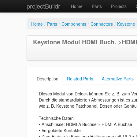
projectBuildr
Home
Parts
Projects
Home
/
Parts
/
Components
/
Connectors
/
Keystone
Keystone Modul HDMI Buch. >HDMI
Description
Related Parts
Alternative Parts
Dieses Modul von Delock können Sie z. B. zum V
Durch die standardisierten Abmessungen ist es zu
wie z. B. Keystone Patchpanel, Dosen oder Gehäu
Technische Daten
• Anschlüsse: HDMI A Buchse > HDMI A Buchse
• Vergoldete Kontakte
• Zum Einbau in Keystone Halterungen mit 19,2 x