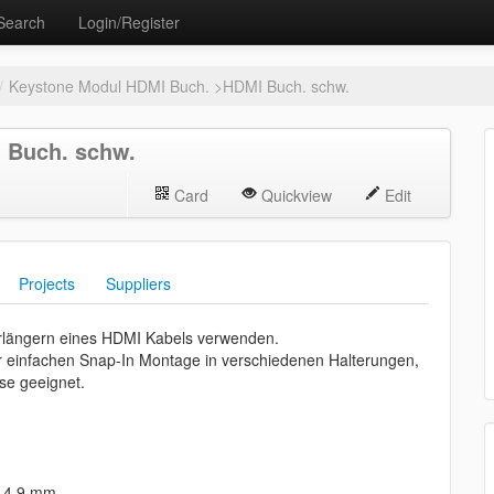
Search
Login/Register
/
Keystone Modul HDMI Buch. >HDMI Buch. schw.
 Buch. schw.
Card
Quickview
Edit
Projects
Suppliers
erlängern eines HDMI Kabels verwenden.
r einfachen Snap-In Montage in verschiedenen Halterungen,
se geeignet.
 14,9 mm