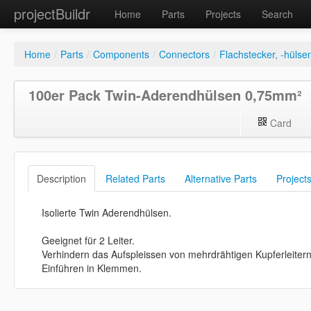
projectBuildr
Home
Parts
Projects
Search
Home
/
Parts
/
Components
/
Connectors
/
Flachstecker, -hülse
100er Pack Twin-Aderendhülsen 0,75mm²
Card
Description
Related Parts
Alternative Parts
Project
Isolierte Twin Aderendhülsen.
Geeignet für 2 Leiter.
Verhindern das Aufspleissen von mehrdrähtigen Kupferleitern
Einführen in Klemmen.