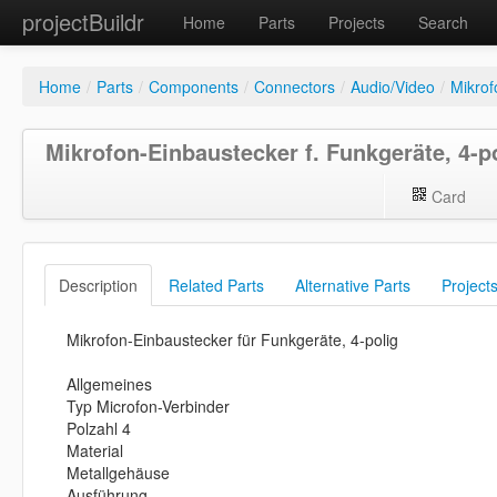
projectBuildr
Home
Parts
Projects
Search
Home
/
Parts
/
Components
/
Connectors
/
Audio/Video
/
Mikrof
Mikrofon-Einbaustecker f. Funkgeräte, 4-p
Card
Description
Related Parts
Alternative Parts
Project
Mikrofon-Einbaustecker für Funkgeräte, 4-polig
Allgemeines
Typ Microfon-Verbinder
Polzahl 4
Material
Metallgehäuse
Ausführung