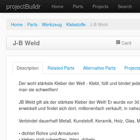
projectBuildr
Home
Parts
Projects
Search
Home
/
Parts
/
Werkzeug
/
Klebstoffe
/
J-B Weld
J-B Weld
Card
Description
Related Parts
Alternative Parts
Project
Der wohl stärkste Kleber der Welt - Klebt, füllt und bindet je
man sie schweißen!
JB Weld gilt als der stärkste Kleber der Welt! Er wurde vor 
enwickelt und findet sich dort, millionenfach verkauft, in nah
Verbindet dauerhaft Metall, Kunststoff, Keramik, Holz, Glas, 
• dichtet Rohre und Armaturen
• kleben statt schweißen, löten, dübeln