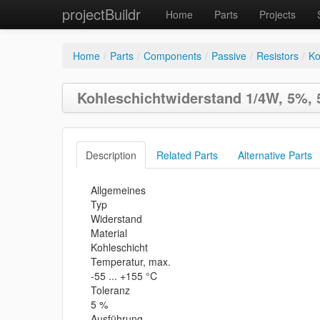
projectBuildr
Home
Parts
Projects
Home
/
Parts
/
Components
/
Passive
/
Resistors
/
Ko
Kohleschichtwiderstand 1/4W, 5%,
Description
Related Parts
Alternative Parts
Allgemeines
Typ
Widerstand
Material
Kohleschicht
Temperatur, max.
-55 ... +155 °C
Toleranz
5 %
Ausführung