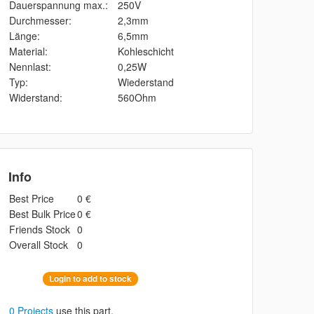
Dauerspannung max.:
250V
Durchmesser:
2,3mm
Länge:
6,5mm
Material:
Kohleschicht
Nennlast:
0,25W
Typ:
Wiederstand
Widerstand:
560Ohm
Info
Best Price
0 €
Best Bulk Price
0 €
Friends Stock
0
Overall Stock
0
Login to add to stock
0 Projects
use this part.