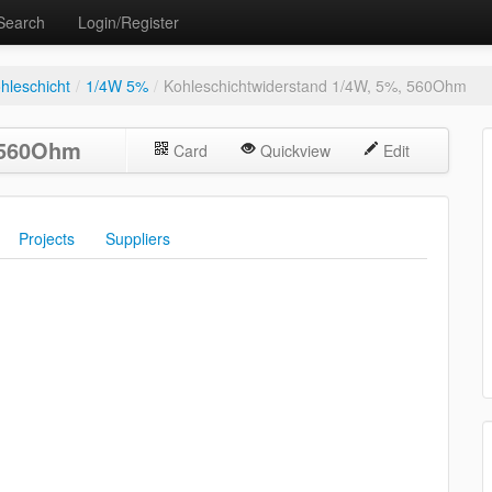
Search
Login/Register
hleschicht
/
1/4W 5%
/
Kohleschichtwiderstand 1/4W, 5%, 560Ohm
 560Ohm
Card
Quickview
Edit
Projects
Suppliers