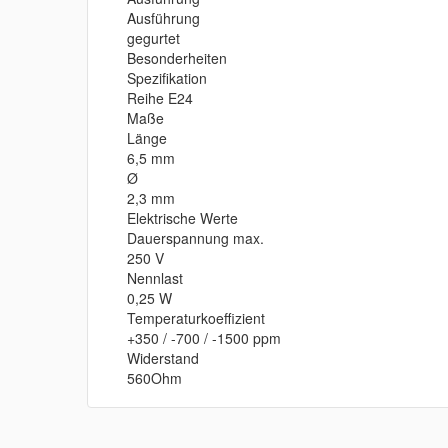
Ausführung
gegurtet
Besonderheiten
Spezifikation
Reihe E24
Maße
Länge
6,5 mm
Ø
2,3 mm
Elektrische Werte
Dauerspannung max.
250 V
Nennlast
0,25 W
Temperaturkoeffizient
+350 / -700 / -1500 ppm
Widerstand
560Ohm